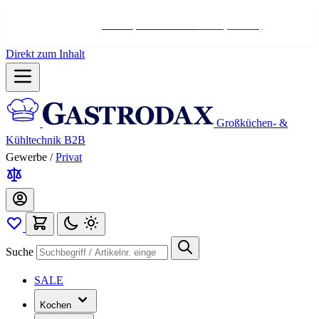
Hotline:
+498004566000
Mo-Fr (7-17 Uhr)
Direkt zum Inhalt
Großküchen- &
Kühltechnik B2B
Gewerbe
/
Privat
Suche
SALE
Kochen