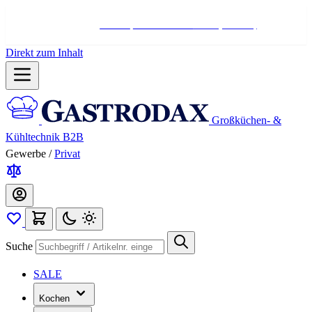
Hotline:
+498004566000
Mo-Fr (7-17 Uhr)
Direkt zum Inhalt
Großküchen- &
Kühltechnik B2B
Gewerbe
/
Privat
Suche
SALE
Kochen