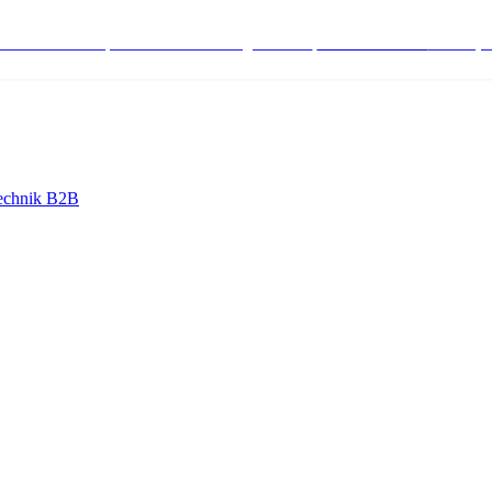
stenlose Bestell-, Service- & Beratungshotline:
+498004566000
Mo-Fr (7
echnik B2B