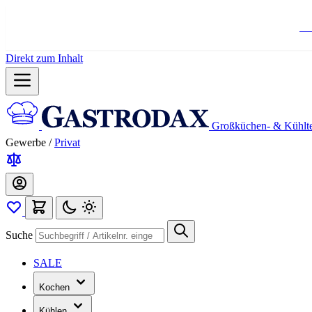
Ko
Direkt zum Inhalt
Großküchen- & Kühlt
Gewerbe
/
Privat
Suche
SALE
Kochen
Kühlen