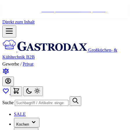
Hotline:
+498004566000
Mo-Fr (7-17 Uhr)
Direkt zum Inhalt
Großküchen- &
Kühltechnik B2B
Gewerbe
/
Privat
Suche
SALE
Kochen