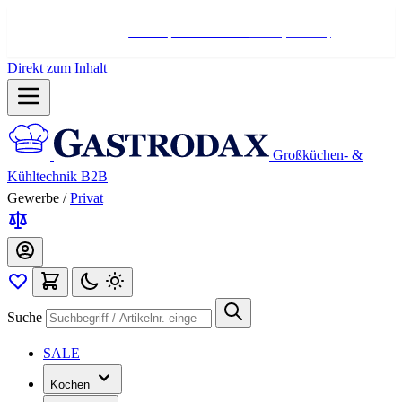
Hotline:
+498004566000
Mo-Fr (7-17 Uhr)
Direkt zum Inhalt
Großküchen- &
Kühltechnik B2B
Gewerbe
/
Privat
Suche
SALE
Kochen