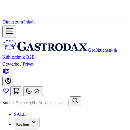
Hotline:
+498004566000
Mo-Fr (7-17 Uhr)
Direkt zum Inhalt
Großküchen- &
Kühltechnik B2B
Gewerbe
/
Privat
Suche
SALE
Kochen