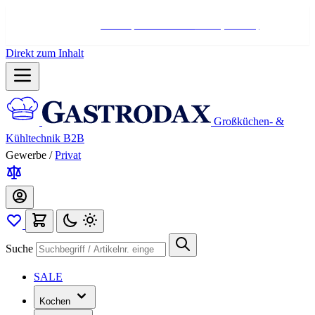
Hotline:
+498004566000
Mo-Fr (7-17 Uhr)
Direkt zum Inhalt
Großküchen- &
Kühltechnik B2B
Gewerbe
/
Privat
Suche
SALE
Kochen