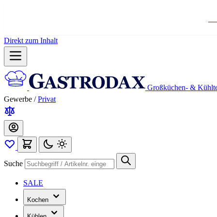
Ko
Direkt zum Inhalt
Großküchen- & Kühlt
Gewerbe
/
Privat
Suche
SALE
Kochen
Kühlen