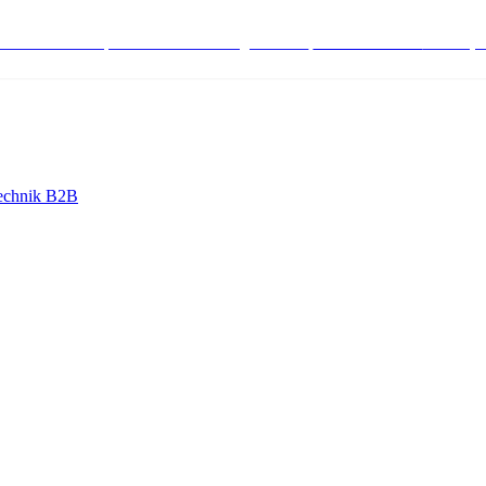
stenlose Bestell-, Service- & Beratungshotline:
+498004566000
Mo-Fr (7
echnik B2B