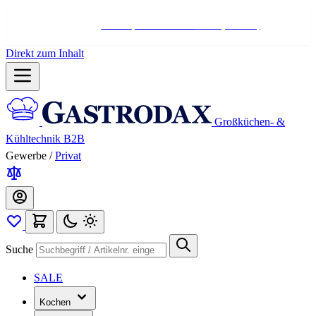
Hotline:
+498004566000
Mo-Fr (7-17 Uhr)
Direkt zum Inhalt
Großküchen- &
Kühltechnik B2B
Gewerbe
/
Privat
Suche
SALE
Kochen