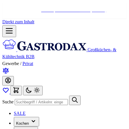
Hotline:
+498004566000
Mo-Fr (7-17 Uhr)
Direkt zum Inhalt
Großküchen- &
Kühltechnik B2B
Gewerbe
/
Privat
Suche
SALE
Kochen