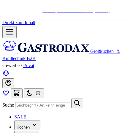
Hotline:
+498004566000
Mo-Fr (7-17 Uhr)
Direkt zum Inhalt
Großküchen- &
Kühltechnik B2B
Gewerbe
/
Privat
Suche
SALE
Kochen