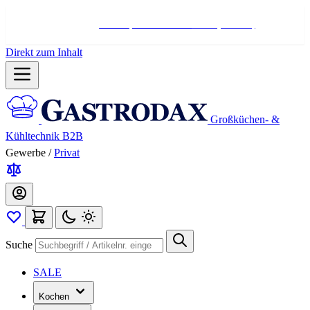
Hotline:
+498004566000
Mo-Fr (7-17 Uhr)
Direkt zum Inhalt
Großküchen- &
Kühltechnik B2B
Gewerbe
/
Privat
Suche
SALE
Kochen