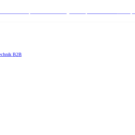
stenlose Bestell-, Service- & Beratungshotline:
+498004566000
Mo-Fr (7
echnik B2B