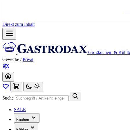
Ko
Direkt zum Inhalt
Großküchen- & Kühlt
Gewerbe
/
Privat
Suche
SALE
Kochen
Kühlen