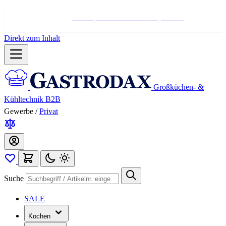
Hotline:
+498004566000
Mo-Fr (7-17 Uhr)
Direkt zum Inhalt
Großküchen- &
Kühltechnik B2B
Gewerbe
/
Privat
Suche
SALE
Kochen