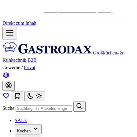
Hotline:
+498004566000
Mo-Fr (7-17 Uhr)
Direkt zum Inhalt
Großküchen- &
Kühltechnik B2B
Gewerbe
/
Privat
Suche
SALE
Kochen