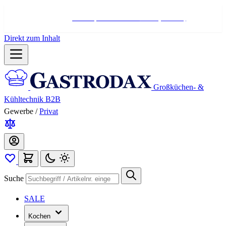
Hotline:
+498004566000
Mo-Fr (7-17 Uhr)
Direkt zum Inhalt
Großküchen- &
Kühltechnik B2B
Gewerbe
/
Privat
Suche
SALE
Kochen