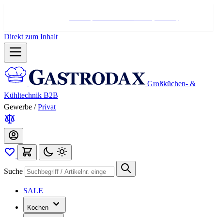
Hotline:
+498004566000
Mo-Fr (7-17 Uhr)
Direkt zum Inhalt
Großküchen- &
Kühltechnik B2B
Gewerbe
/
Privat
Suche
SALE
Kochen