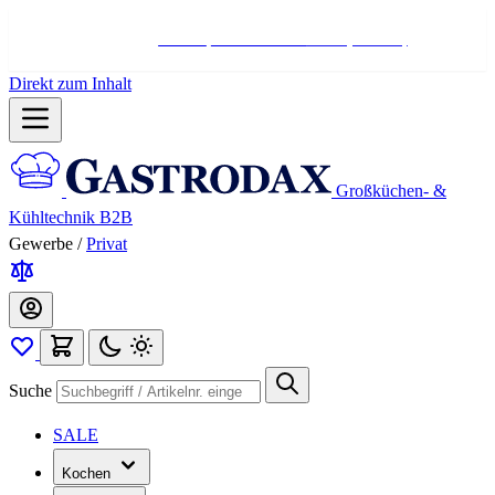
Hotline:
+498004566000
Mo-Fr (7-17 Uhr)
Direkt zum Inhalt
Großküchen- &
Kühltechnik B2B
Gewerbe
/
Privat
Suche
SALE
Kochen