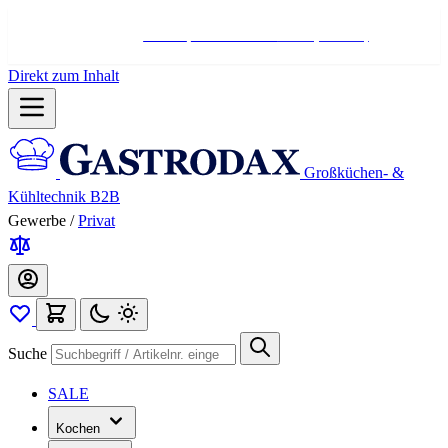
Hotline:
+498004566000
Mo-Fr (7-17 Uhr)
Direkt zum Inhalt
Großküchen- &
Kühltechnik B2B
Gewerbe
/
Privat
Suche
SALE
Kochen