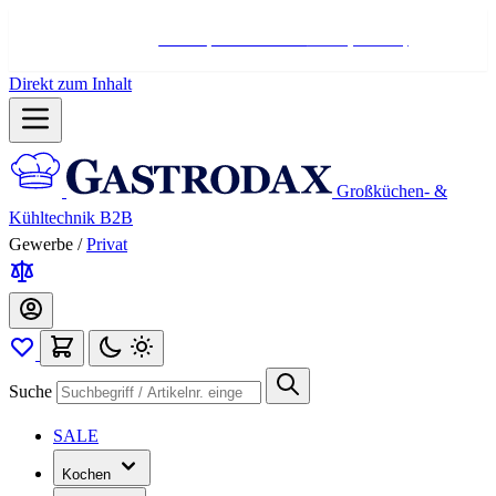
Hotline:
+498004566000
Mo-Fr (7-17 Uhr)
Direkt zum Inhalt
Großküchen- &
Kühltechnik B2B
Gewerbe
/
Privat
Suche
SALE
Kochen