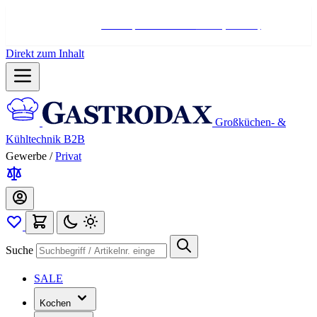
Hotline:
+498004566000
Mo-Fr (7-17 Uhr)
Direkt zum Inhalt
Großküchen- &
Kühltechnik B2B
Gewerbe
/
Privat
Suche
SALE
Kochen