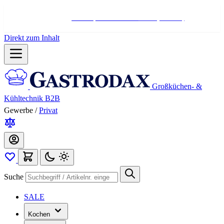
Hotline:
+498004566000
Mo-Fr (7-17 Uhr)
Direkt zum Inhalt
Großküchen- &
Kühltechnik B2B
Gewerbe
/
Privat
Suche
SALE
Kochen