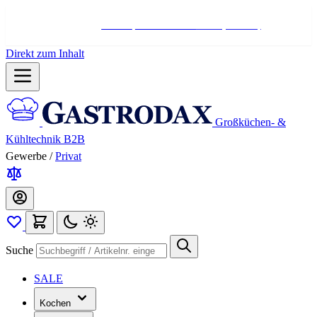
Hotline:
+498004566000
Mo-Fr (7-17 Uhr)
Direkt zum Inhalt
Großküchen- &
Kühltechnik B2B
Gewerbe
/
Privat
Suche
SALE
Kochen