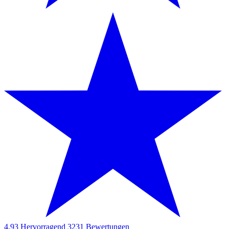
4.93
Hervorragend
3231
Bewertungen