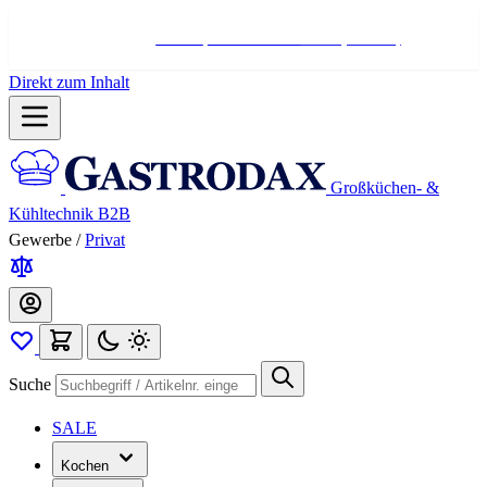
Hotline:
+498004566000
Mo-Fr (7-17 Uhr)
Direkt zum Inhalt
Großküchen- &
Kühltechnik B2B
Gewerbe
/
Privat
Suche
SALE
Kochen