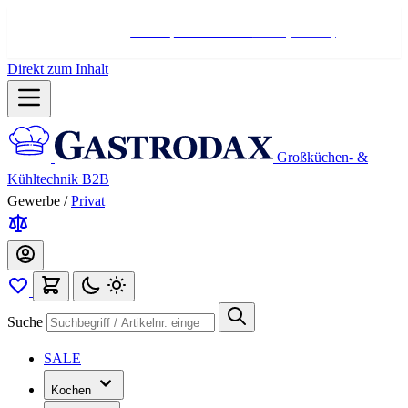
Hotline:
+498004566000
Mo-Fr (7-17 Uhr)
Direkt zum Inhalt
Großküchen- &
Kühltechnik B2B
Gewerbe
/
Privat
Suche
SALE
Kochen