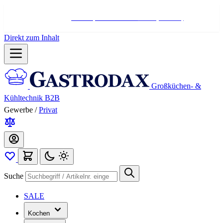
Hotline:
+498004566000
Mo-Fr (7-17 Uhr)
Direkt zum Inhalt
Großküchen- &
Kühltechnik B2B
Gewerbe
/
Privat
Suche
SALE
Kochen