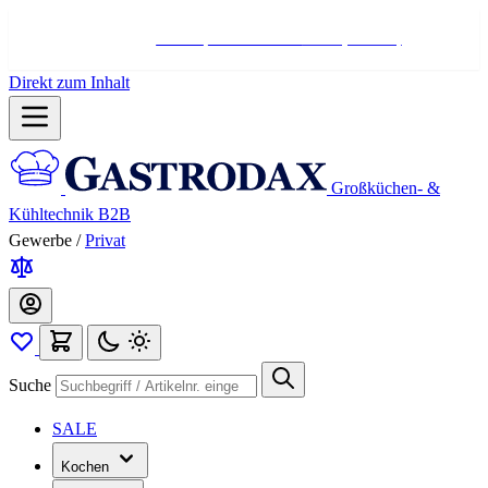
Hotline:
+498004566000
Mo-Fr (7-17 Uhr)
Direkt zum Inhalt
Großküchen- &
Kühltechnik B2B
Gewerbe
/
Privat
Suche
SALE
Kochen