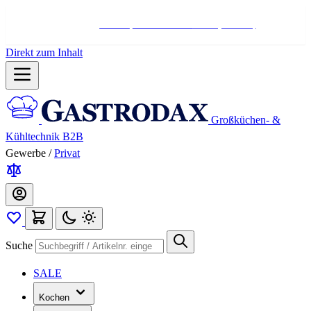
Hotline:
+498004566000
Mo-Fr (7-17 Uhr)
Direkt zum Inhalt
Großküchen- &
Kühltechnik B2B
Gewerbe
/
Privat
Suche
SALE
Kochen