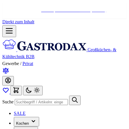
Hotline:
+498004566000
Mo-Fr (7-17 Uhr)
Direkt zum Inhalt
Großküchen- &
Kühltechnik B2B
Gewerbe
/
Privat
Suche
SALE
Kochen