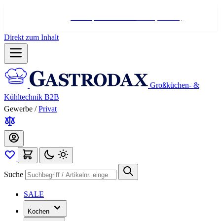
Hotline:
+498004566000
Mo-Fr (7-17 Uhr)
Direkt zum Inhalt
Großküchen- &
Kühltechnik B2B
Gewerbe
/
Privat
Suche
SALE
Kochen