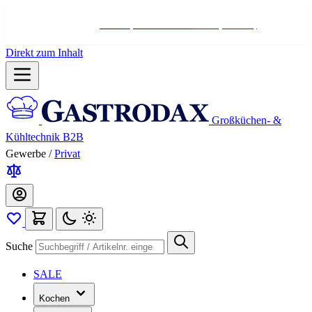
Hotline:
+498004566000
Mo-Fr (7-17 Uhr)
Direkt zum Inhalt
Großküchen- &
Kühltechnik B2B
Gewerbe
/
Privat
Suche
SALE
Kochen