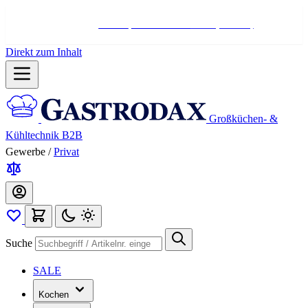
Hotline:
+498004566000
Mo-Fr (7-17 Uhr)
Direkt zum Inhalt
Großküchen- &
Kühltechnik B2B
Gewerbe
/
Privat
Suche
SALE
Kochen