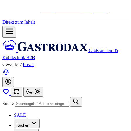
Hotline:
+498004566000
Mo-Fr (7-17 Uhr)
Direkt zum Inhalt
Großküchen- &
Kühltechnik B2B
Gewerbe
/
Privat
Suche
SALE
Kochen