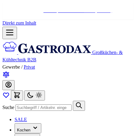
Hotline:
+498004566000
Mo-Fr (7-17 Uhr)
Direkt zum Inhalt
Großküchen- &
Kühltechnik B2B
Gewerbe
/
Privat
Suche
SALE
Kochen