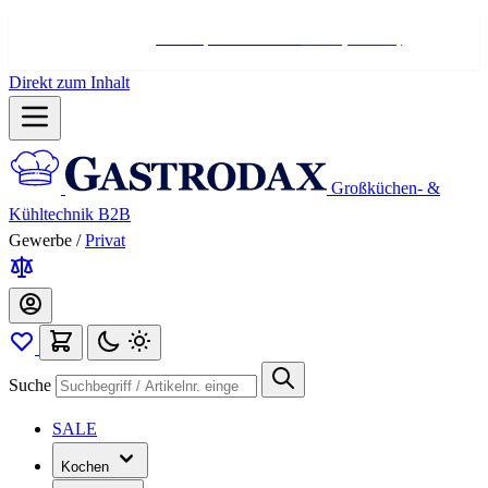
Hotline:
+498004566000
Mo-Fr (7-17 Uhr)
Direkt zum Inhalt
Großküchen- &
Kühltechnik B2B
Gewerbe
/
Privat
Suche
SALE
Kochen